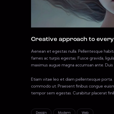
Creative approach to every
Aenean et egestas nulla. Pellentesque habit
fames ac turpis egestas. Fusce gravida, ligula 
maximus augue magna accumsan ante. Duis id m
Etiam vitae leo et diam pellentesque porta. S
commodo ut. Praesent finibus congue euismo
tempor sem egestas. Curabitur placerat finib
Design
Modern
Web