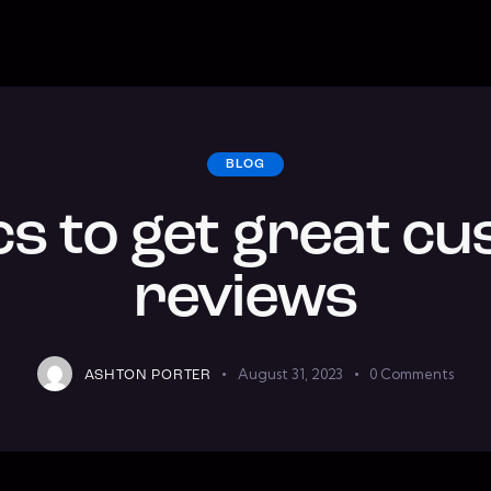
BLOG
ics to get great c
reviews
August 31, 2023
0
Comments
ASHTON PORTER