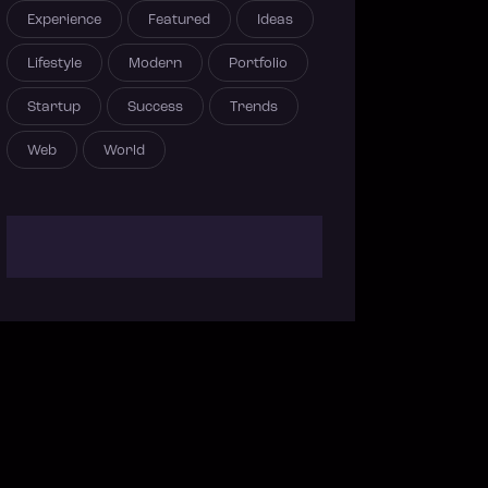
Experience
Featured
Ideas
Lifestyle
Modern
Portfolio
Startup
Success
Trends
Web
World